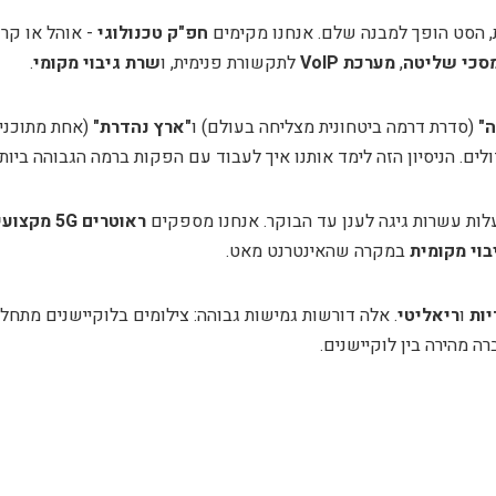
, הסט הופך למבנה שלם. אנחנו מקימים
חפ"ק טכנולוגי
- אוהל או קרו
סכי שליטה
,
מערכת VoIP
לתקשורת פנימית, ו
שרת גיבוי מקומי
.
"
(סדרת דרמה ביטחונית מצליחה בעולם) ו
"ארץ נהדרת"
(אחת מתוכניו
לים. הניסיון הזה לימד אותנו איך לעבוד עם הפקות ברמה הגבוהה ביותר
ראוטרים 5G מקצועיים
בוי מקומית
במקרה שהאינטרנט מאט.
יות
ו
ריאליטי
. אלה דורשות גמישות גבוהה: צילומים בלוקיישנים מתחלפ
ה מהירה בין לוקיישנים.