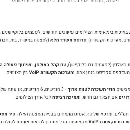
"פאודה", תוכנית "ארץ נהדרת" ועוד הפקות מובילות בישראל.
 באיכות בינלאומית. הצילומים נמשכים חודשים, לפעמים בלוקיישנים 
ים, מערכות תקשורת),
פרופס משרד מלא
(לסצנות במשרד, בית, חברה)
ות באולפן (לפעמים גם בלוקיישן), עם
קהל באולפן
, ו
שיתוף פעולה ה
עדכנים סקריפט בזמן אמת, ו
מערכות תקשורת VoIP
בין הצוותים.
 מציעים
חוזי השכרה לטווח ארוך
- 3 חודשים, 6 חודשים, או עונה שלמה - עם
וגים
אם יוצא דגם חדש, ו
תמיכה רציפה
לכל אורך הצילומים.
חמ"לים, ומרכזי שליטה. אנחנו מתמחים בבניית הסצנות האלה:
קיר מסכ
רכות תקשורת VoIP
מקצועיות. הכל מתוכנן להראות אותנטי לעולם הב