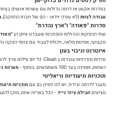
חפ"ק לסטים גדולים בלוקיישן
בסדרות אקשן או דרמה גדולות עם עשרות אנשים בצוות
עבודה לצוות
(לא עורכי וידאו - הם של חברת ההפקה),
מ
סדרות "פאודה" ו"ארץ נהדרת"
שתי ההפקות הגדולות והמוכרות שעבדנו איתן הן
"פאודה
מקצועי, אמינות מלאה, ויכולת לעבוד עם צוותי הפקה גדו
אינטרנט וגיבוי בענן
סדרות מודרניות עובדות ב-Cloud. כל יום צילום צריך להעלות עשרות גיגה לענן עד הבוקר. אנחנו מספקים
רשתות, ותמיכה בעד 100 משתמשים. בנוסף -
מערכת גי
תוכניות תיעודיות וריאליטי
מעבר לדרמה ובידור, יש לנו ניסיון גם עם
תוכניות תיעוד
מציעים
חבילת ציוד נייד
- הכל באריזה אחת, מוכן להעבר