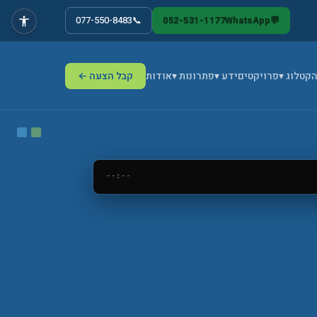
077-550-8483
📞
052-531-1177
WhatsApp
💬
ה
קטלוג ▾
פרויקטים
ידע ▾
פתרונות ▾
אודות
קבל הצעה ←
--:--
›