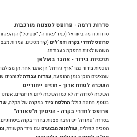
סדרות דרמה - פרופס לסצנות מורכבות
סדרות דרמה בישראל (כמו "פאודה", "שטיסל") הן הפקות
פרופס לחדרי בקרה וחמ"לים
(קיר מסכים, עמדות מבצע
משמש לצוות ההפקה בעבודתו.
תוכניות בידור - אתגר באולפן
תוכניות בידור כמו "ארץ נהדרת" הן אתגר אחר. הן מצולמ
שמציגים תוכן בזמן ההופעה,
עמדות עבודה
לכותבים שמ
השכרה לטווח ארוך - חוזים ייחודיים
השכרה לסדרה זה לא כמו השכרה ליום או יומיים. אנחנו
בנוסף, החוזה כולל:
החלפת ציוד
במקרה של תקלה,
שדר
פרופס לחדרי בקרה - הניסיון מ"פאודה"
בסדרה "פאודה" יש הרבה סצנות בחדרי בקרה ביטחוניים, 
מסכים כפולים,
שולחנות מבצעים
עם ציוד תקשורת, ו
מע