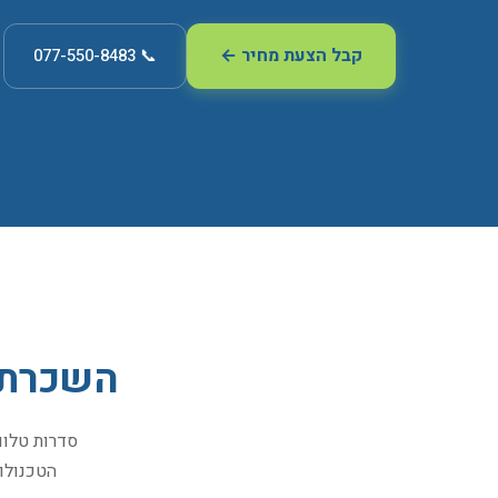
קבל הצעת מחיר ←
📞 077-550-8483
השכרת פ
סדרות טלוו
הטכנולוג