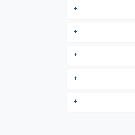
+
+
+
+
+