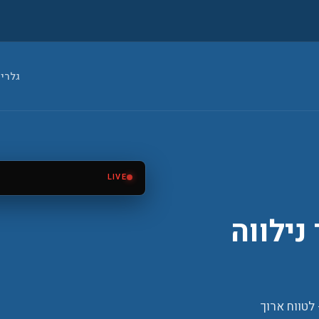
גלרי
LIVE
מסכי בימה לתוכניות בידור
‹
נילווה
 לטווח ארוך