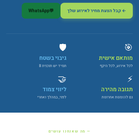
← קבל הצעת מחיר לאירוע שלך
💬
WhatsApp
🛡️
🎯
מותאם אישית
גיבוי בשטח
לכל אירוע, לכל היקף
תמיד יש תוכנית B
🤝
⚡
תגובה מהירה
ליווי צמוד
גם להזמנות אחרונות
לפני, במהלך ואחרי
— מה שאנחנו עושים