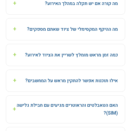
+
מה קורה אם יש תקלה במהלך האירוע?
מיידי (Plug & Play). זה כולל התקנת תוכנות, חשבונות, וכל
הגדרה שצריך.
לכל אירוע מורכב מוקצה ציוד גיבוי (Back-up) כסטנדרט.
צוות התמיכה שלנו זמין 24/7, ובהפקות ענק אנו מציבים
+
מה ההיקף המקסימלי של ציוד שאתם מספקים?
טכנאי צמוד בשטח. הניסיון שלנו של 20+ שנה אומר שאנחנו
יודעים לפתור כל תקלה במהירות.
אין באמת מספר תקרה. אספקנו מאות מחשבים בו-זמנית
למשרד ממשלתי, וכן עשרות מחשבים וטלפונים בחפ"ק
+
כמה זמן מראש מומלץ לשריין את הציוד לאירוע?
חירום שהוקם תוך כמה שעות במקום ללא תשתית אינטרנט.
הצוות והמלאי שלנו ערוכים להיקפים גדולים.
להפקות גדולות וכנסים מומלץ לשריין ציוד כחודש מראש
כדי להבטיח זמינות של דגמים ספציפיים. עם זאת, בזכות
+
אילו תוכנות אפשר להתקין מראש על המחשבים?
המלאי הגדול שלנו, אנו יודעים לתת מענה גם להזמנות של
הרגע האחרון - אפילו במצבי חירום.
כל תוכנה שתצטרכו - Office, MATLAB, Visual Studio,
סביבות בחינה ייעודיות, תוכנות הצגה, או כל סביבת עבודה
האם הטאבלטים והראוטרים מגיעים עם חבילת גלישה
+
אחרת. כל המחשבים מגיעים בדוקים ומוכנים לעבודה.
(SIM)?
בהחלט. כל הציוד הסלולרי שלנו יכול להגיע עם כרטיסי SIM