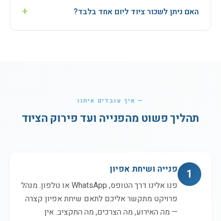
(4G/5G) מופעלים מראש עם חבילות גלישה ללא הגבלה על
+
האם ניתן לשכור ציוד ליום אחד בלבד?
הרשתות החזקות בארץ.
כן! אנו מציעים גמישות מלאה. בין אם זה כנס חד-יומי,
תערוכה של 3 ימים או פרויקט שטח של חודש - נתאים לכם
חבילה לתקופה הנדרשת.
— איך עובדים איתנו
תהליך פשוט מהפנייה ועד פירוק הציוד
פנייה ושיחת אפיון
1
פנו אלינו דרך הטופס, WhatsApp או טלפון. מנהל
פרויקט מתקשר אליכם לתאם שיחת אפיון קצרה
— מה האירוע, מה הצרכים, מה התקציב. אין