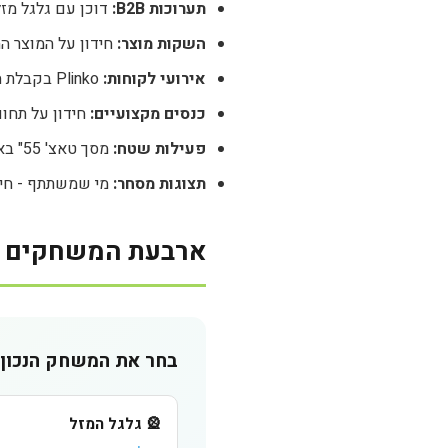
תערוכות B2B:
דוכן עם גלגל מזל = פי 5 לידים 
השקות מוצר:
חידון על המוצר ה
אירועי לקוחות:
Plinko בקבלת הפנים, גרד וגלה לפני הרצאה
כנסים מקצועיים:
חידון על תחום
פעילות שטח:
מסך טאצ' 55" באולם - גורם לסקרנות מטרים
תצוגות מסחר:
מי שמשתתף - חי 
ארבעת המשחקים ה
בחר את המשחק הנכון 
🎡 גלגל המזל