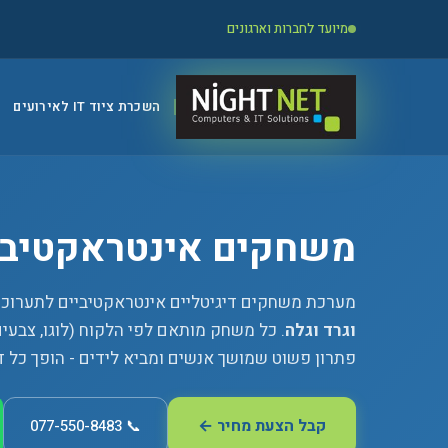
מיועד לחברות וארגונים
השכרת ציוד IT לאירועים
משחקים אינטראקטיביי
מערכת משחקים דיגיטליים אינטראקטיביים לתערוכות
וגרד וגלה
. כל משחק מותאם לפי הלקוח (לוגו, צבעי
פתרון פשוט שמושך אנשים ומביא לידים - הופך כל ד
קבל הצעת מחיר ←
📞 077-550-8483