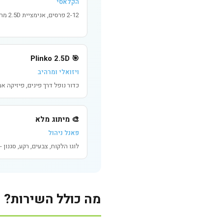
הקלאסי
2-12 פרסים, אנימציית 2.5D מרהיבה, סיכויי זכייה ניתנים לשליטה.
🎯 Plinko 2.5D
ויזואלי ומרהיב
כדור נופל דרך פינים, פיזיקה א
🎨 מיתוג מלא
פאנל ניהול
לוגו הלקוח, צבעים, רקע, סגנון -
מה כולל השירות?