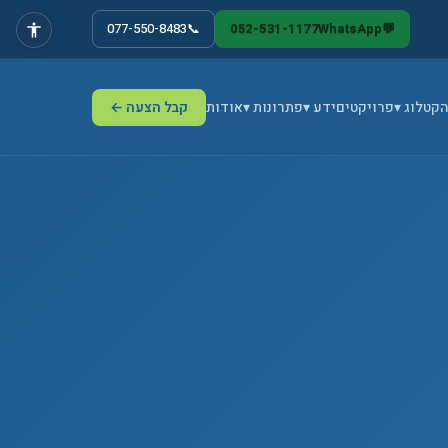
077-550-8483
📞
052-531-1177
WhatsApp
💬
ה
קטלוג ▾
פרויקטים
ידע ▾
פתרונות ▾
אודות
קבל הצעה ←