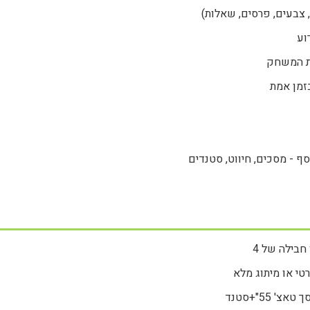
 צבעים, פרסים, שאלות)
וע
ת המשחק
זמן אמת
סף - מסכים, חיווט, סטנדים
בילה של 4
י או מיתוג מלא
' 55"+סטנד