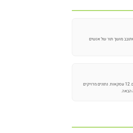
סתובב מושך תור של אנשים
247 משתתפים. 89 לידים איכותיים. 12 עסקאות. נתונים מדויקים
הבאה.