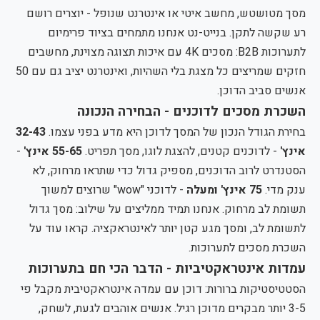
מסך מטושטש, מחשב איטי או אינטרנט שנופל - יוצרים רושם
רע שקשה לתקן. בנייט-נט אנחנו מתמחים בציוד פרימיום
לתערוכות B2B: מסכים 4K עם איכות תצוגה מצוינת, מחשבים
חזקים שמריצים כל מצגת בלי השהיות, ואינטרנט יציב גם עם 50
אנשים סביב הדוכן.
השכרת מסכים לדוכנים - הבחירה הנכונה
בחירת הגודל הנכון של המסך לדוכן היא מדע בפני עצמו.
32-43
אינץ'
- לדוכנים קטנים, להצגת לוגו, מסך תפריט.
55-65 אינץ'
-
הסטנדרט לרוב הדוכנים, מספיק גדול כדי שתראו מרחוק, לא
ענק מדי.
75 אינץ' ומעלה
- לדוכני "wow" שרוצים למשוך
תשומת לב מרחוק. אנחנו תמיד ממליצים על שילוב: מסך גדול
לתשומת לב, ומסך מגע קטן יותר לאינטראקציה.
קראו עוד על
השכרת מסכים לתערוכות
.
עמדות אינטראקטיביות - הדבר הכי חם בתערוכות
הסטטיסטיקות ברורות: דוכן עם עמדה אינטראקטיבית מקבל פי
3-5 יותר מבקרים מדוכן רגיל. אנשים אוהבים לגעת, לשחק,