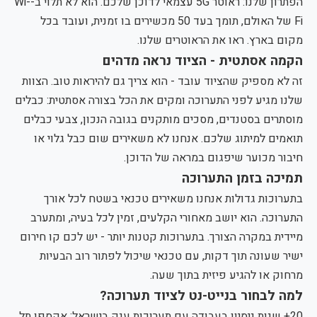
הפתרון שלנו: ראוטר 5G עצמאי לדוכן שלכם. הוא לא תלוי ב-Wi-
Fi של האולם, תומך בעד 50 מכשירים בו זמנית, ועובד בכל
מקום בארץ.
ראו את הראוטרים שלנו
.
הקמה אסתטית - הציוד נראה מדהים
זה לא מספיק שהציוד עובד - הוא צריך גם להיראות טוב. הצוות
שלנו מגיע לפני התערוכה ומקים את הכל בצורה אסתטית: כבלים
מוסתרים בסטנדים, מסכים מותקנים בגובה הנכון, צבעי כבלים
תואמים למיתוג שלכם. אנחנו לא משאירים שום כבל גלוי או
חיבור מכוער שיפגום במראה של הדוכן.
תמיכה בזמן התערוכה
בתערוכות גדולות אנחנו משאירים טכנאי בשטח לכל אורך
התערוכה. הוא יושב מאחורי הקלעים, זמין לכל בעיה, ומתערב
מיידית במקרה הצורך. בתערוכות קטנות יותר - יש לכם קו חירום
ישיר שעונה תוך דקות, עם טכנאי שיכול לפתור רוב הבעיות
מרחוק או להגיע פיזית בתוך שעה.
למה לבחור בנייט-נט לציוד תערוכה?
20+ שנות ניסיון בעבודה עם תערוכות ענק בישראל: אקספו תל