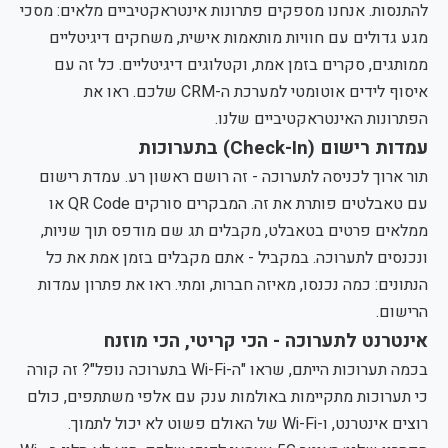
להתנסות. אנחנו מספקים פתרונות אינטראקטיביים מלאים: מסכי
מגע גדולים עם חוויות מותאמות אישית, משחקים דיגיטליים
ממותגים, סקרים בזמן אמת, וקטלוגים דיגיטליים. כל זה עם
איסוף לידים אוטומטי למערכת ה-CRM שלכם.
ראו את
הפתרונות האינטראקטיביים שלנו
.
עמדות רישום (Check-In) בתערוכות
תור ארוך לכניסה לתערוכה - זה רושם ראשון רע. עמדת רישום
עם טאבלטים פותרת את זה. המבקרים סורקים QR Code או
ממלאים פרטים בטאבלט, מקבלים תג שם מודפס תוך שניות,
ונכנסים לתערוכה. במקביל - אתם מקבלים בזמן אמת את כל
הנתונים: כמה נכנסו, מאיזה חברות, ומתי.
ראו את פתרון עמדות
הרישום
.
אינטרנט לתערוכה - הכי קריטי, הכי מוזנח
בכמה תערוכות הייתם, שראו "ה-Wi-Fi בתערוכה נופל"? זה קורה
כי תערוכות מתקיימות באולמות ענק עם אלפי משתתפים, כולם
רוצים אינטרנט, ו-Wi-Fi של האולם פשוט לא יכול לתמוך.