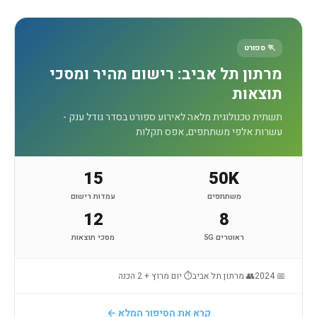
🏃 ספורט
מרתון תל אביב: רישום מהיר ומסכי
תוצאות
תשתית טכנולוגית מלאה לאירוע ספורט בסדר גודל ענק -
עשרות אלפי משתתפים, אפס תקלות
15
50K
משתתפים
עמדות רישום
12
8
ראוטרים 5G
מסכי תוצאות
📅 2024
👥 מרתון תל אביב
⏱ יום מרוץ + 2 הכנה
קרא את הסיפור המלא ←