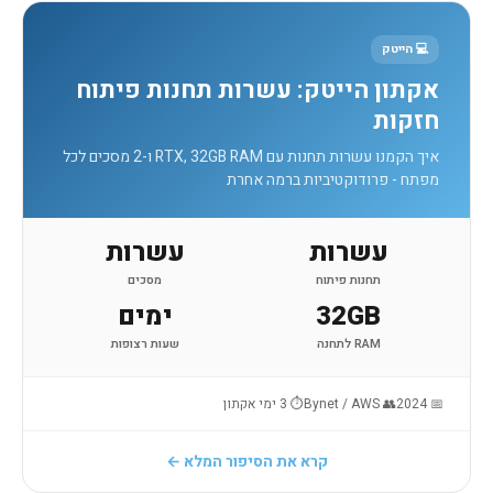
💻 הייטק
אקתון הייטק: עשרות תחנות פיתוח
חזקות
איך הקמנו עשרות תחנות עם RTX, 32GB RAM ו-2 מסכים לכל
מפתח - פרודוקטיביות ברמה אחרת
עשרות
עשרות
תחנות פיתוח
מסכים
32GB
ימים
RAM לתחנה
שעות רצופות
📅 2024
👥 Bynet / AWS
⏱ 3 ימי אקתון
קרא את הסיפור המלא ←