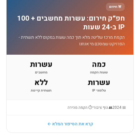
🚨 חירום
חפ״ק חירום: עשרות מחשבים + 100
IP ב-24 שעות
הקמת מרכז שליטה מלא תוך כמה שעות במקום ללא תשתית -
הפרויקט שמסכם מי אנחנו
כמה
עשרות
שעות הקמה
מחשבים
עשרות
ללא
טלפוני IP
תשתית קיימת
📅 2024
👥 גוף ציבורי
⏱ הקמה מהירה
קרא את הסיפור המלא ←