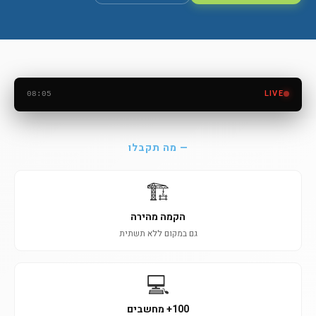
LIVE
08:05
›
‹
חפ״ק משטרתי - ראוטר 5G ומערכות תצוגה
— מה תקבלו
🏗️
הקמה מהירה
גם במקום ללא תשתית
💻
100+ מחשבים